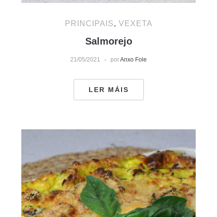
PRINCIPAIS
,
VEXETA
Salmorejo
21/05/2021
por
Anxo Fole
LER MÁIS