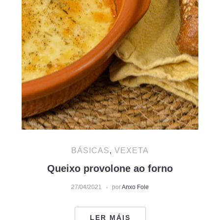
BÁSICAS
,
VEXETA
Queixo provolone ao forno
27/04/2021
por
Anxo Fole
LER MÁIS