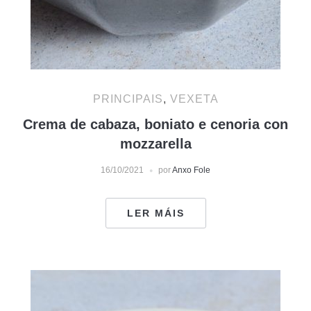
PRINCIPAIS
,
VEXETA
Crema de cabaza, boniato e cenoria con
mozzarella
16/10/2021
por
Anxo Fole
LER MÁIS