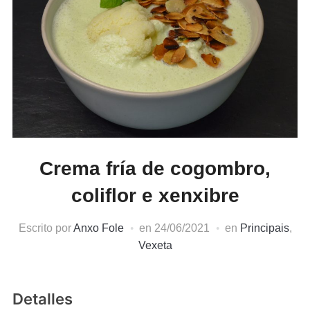
Crema fría de cogombro,
coliflor e xenxibre
Escrito por
Anxo Fole
en
24/06/2021
en
Principais
,
Vexeta
Detalles