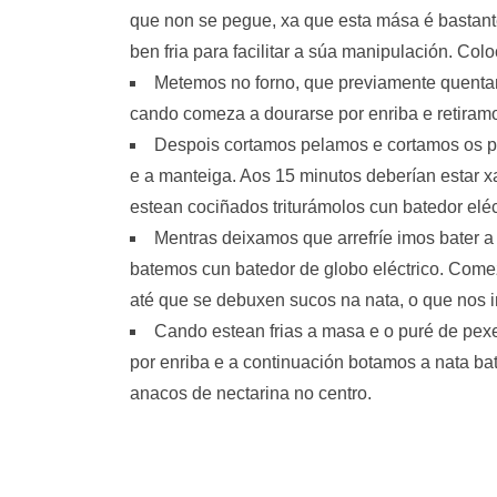
que non se pegue, xa que esta mása é bastante 
ben fria para facilitar a súa manipulación. Co
Metemos no forno, que previamente quentam
cando comeza a dourarse por enriba e retiram
Despois cortamos pelamos e cortamos os p
e a manteiga. Aos 15 minutos deberían estar 
estean cociñados triturámolos cun batedor eléc
Mentras deixamos que arrefríe imos bater a
batemos cun batedor de globo eléctrico. Com
até que se debuxen sucos na nata, o que nos i
Cando estean frias a masa e o puré de pex
por enriba e a continuación botamos a nata b
anacos de nectarina no centro.