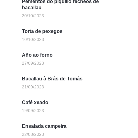
Pementos do piquillo recheos de
bacallau
20/10/2023
Torta de pexegos
10/10/2023
Año ao forno
27/09/2023
Bacallau à Brás de Tomás
21/09/2023
Café xeado
19/09/2023
Ensalada campeira
22/08/2023