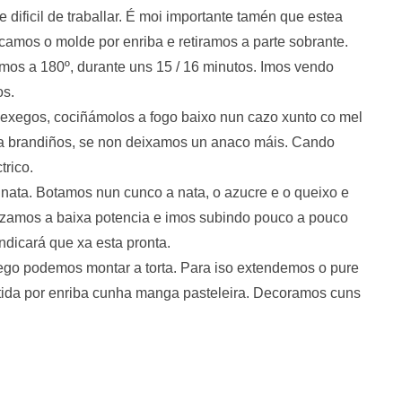
dificil de traballar. É moi importante tamén que estea
locamos o molde por enriba e retiramos a parte sobrante.
os a 180º, durante uns 15 / 16 minutos. Imos vendo
os.
exegos, cociñámolos a fogo baixo nun cazo xunto co mel
xa brandiños, se non deixamos un anaco máis. Cando
trico.
 nata. Botamos nun cunco a nata, o azucre e o queixo e
ezamos a baixa potencia e imos subindo pouco a pouco
ndicará que xa esta pronta.
ego podemos montar a torta. Para iso extendemos o pure
atida por enriba cunha manga pasteleira. Decoramos cuns