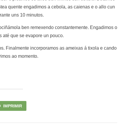
stea quente engadimos a cebola, as caienas e o allo cun
urante uns 10 minutos.
cociñámola ben remexendo constantemente. Engadimos o
 até que se evapore un pouco.
os. Finalmente incorporamos as ameixas á tixola e cando
ervimos ao momento.
IMPRIMIR