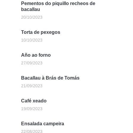
Pementos do piquillo recheos de
bacallau
20/10/2023
Torta de pexegos
10/10/2023
Año ao forno
27/09/2023
Bacallau à Brás de Tomás
21/09/2023
Café xeado
19/09/2023
Ensalada campeira
22/08/2023