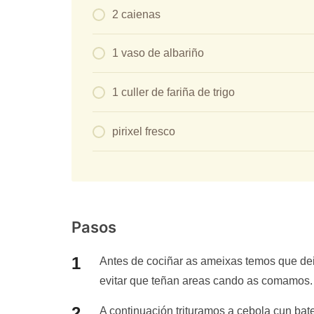
2 caienas
1 vaso de albariño
1 culler de fariña de trigo
pirixel fresco
Pasos
Antes de cociñar as ameixas temos que dei
evitar que teñan areas cando as comamos.
A continuación trituramos a cebola cun bat