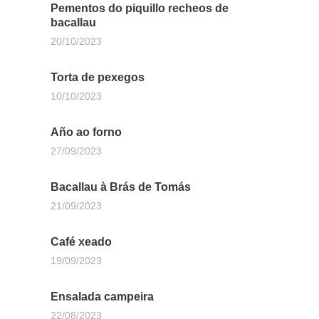
Pementos do piquillo recheos de
bacallau
20/10/2023
Torta de pexegos
10/10/2023
Año ao forno
27/09/2023
Bacallau à Brás de Tomás
21/09/2023
Café xeado
19/09/2023
Ensalada campeira
22/08/2023