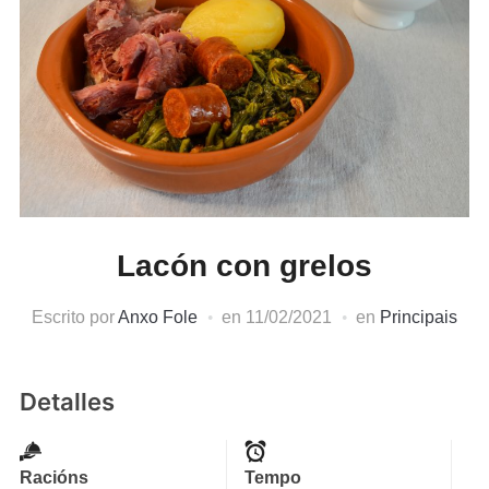
Lacón con grelos
Escrito por
Anxo Fole
en
11/02/2021
en
Principais
Detalles
Racións
Tempo