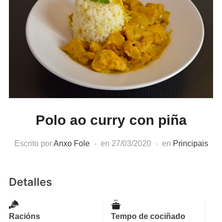
Polo ao curry con piña
Escrito por
Anxo Fole
en
27/03/2020
en
Principais
Detalles
Racións
Tempo de cociñado