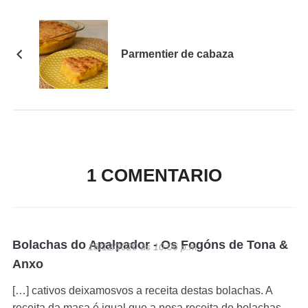
Parmentier de cabaza
1 COMENTARIO
Bolachas do Apalpador - Os Fogóns de Tona &
18/12/2020 ás 10:06 p.m.
Anxo
[…] cativos deixamosvos a receita destas bolachas. A
receita da masa é igual que a nosa receita de bolachas