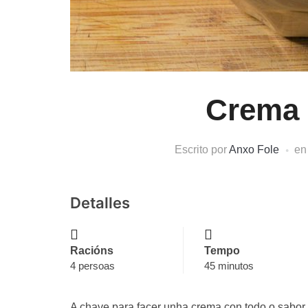
Crema 
Escrito por
Anxo Fole
e
Detalles
Racións
Tempo
4 persoas
45 minutos
A chave para facer unha crema con todo o sabor 