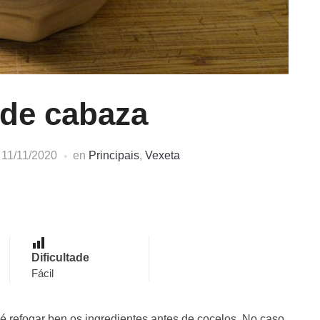
de cabaza
n
11/11/2020
en
Principais
,
Vexeta
Dificultade
Fácil
é refogar ben os ingredientes antes de cocelos. No caso