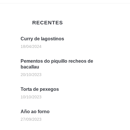
RECENTES
Curry de lagostinos
18/04/2024
Pementos do piquillo recheos de
bacallau
20/10/2023
Torta de pexegos
10/10/2023
Año ao forno
27/09/2023