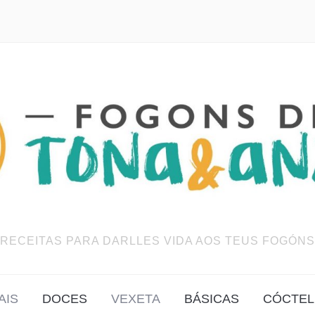
RECEITAS PARA DARLLES VIDA AOS TEUS FOGÓNS
AIS
DOCES
VEXETA
BÁSICAS
CÓCTEL