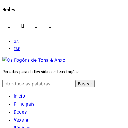
Redes
GAL
ESP
Receitas para darlles vida aos teus fogóns
Inicio
Principais
Doces
Vexeta
Básicas