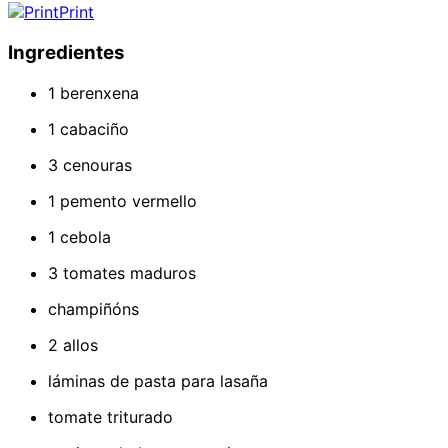
Print
Ingredientes
1 berenxena
1 cabaciño
3 cenouras
1 pemento vermello
1 cebola
3 tomates maduros
champiñóns
2 allos
láminas de pasta para lasaña
tomate triturado