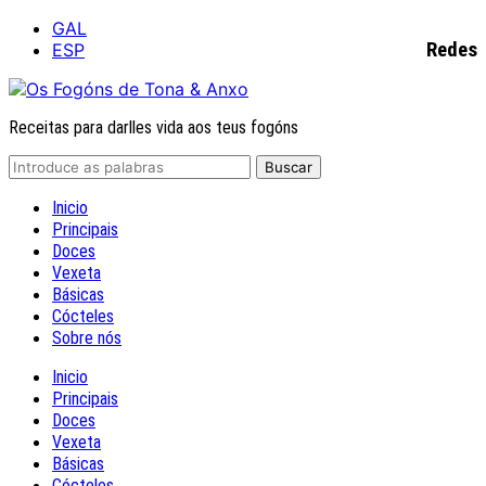
GAL
Redes
ESP
Receitas para darlles vida aos teus fogóns
Inicio
Principais
Doces
Vexeta
Básicas
Cócteles
Sobre nós
Inicio
Principais
Doces
Vexeta
Básicas
Cócteles