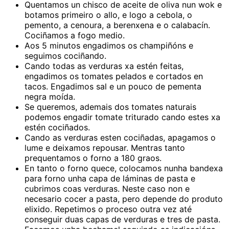
Quentamos un chisco de aceite de oliva nun wok e
botamos primeiro o allo, e logo a cebola, o
pemento, a cenoura, a berenxena e o calabacín.
Cociñamos a fogo medio.
Aos 5 minutos engadimos os champiñóns e
seguimos cociñando.
Cando todas as verduras xa estén feitas,
engadimos os tomates pelados e cortados en
tacos. Engadimos sal e un pouco de pementa
negra moída.
Se queremos, ademais dos tomates naturais
podemos engadir tomate triturado cando estes xa
estén cociñados.
Cando as verduras esten cociñadas, apagamos o
lume e deixamos repousar. Mentras tanto
prequentamos o forno a 180 graos.
En tanto o forno quece, colocamos nunha bandexa
para forno unha capa de láminas de pasta e
cubrimos coas verduras. Neste caso non e
necesario cocer a pasta, pero depende do produto
elixido. Repetimos o proceso outra vez até
conseguir duas capas de verduras e tres de pasta.